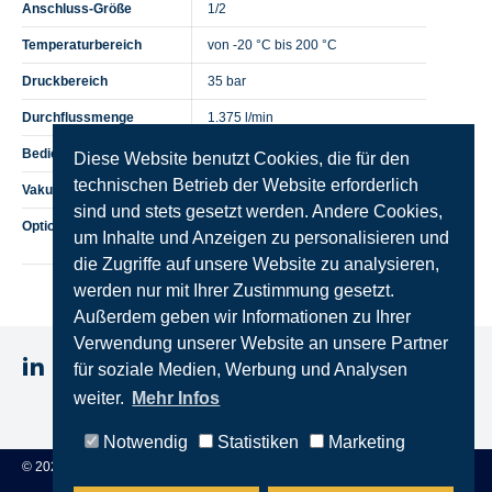
Anschluss-Größe
1/2
Temperaturbereich
von -20 °C bis 200 °C
Druckbereich
35 bar
Durchflussmenge
1.375 l/min
Bedienung
Einhandkupplung
Diese Website benutzt Cookies, die für den
technischen Betrieb der Website erforderlich
Vakuumtauglich 0,95 bar
Ja
sind und stets gesetzt werden. Andere Cookies,
Optionen
Kupplung mit anderen Dichtungen
um Inhalte und Anzeigen zu personalisieren und
auf Anfrage lieferbar
die Zugriffe auf unsere Website zu analysieren,
werden nur mit Ihrer Zustimmung gesetzt.
Außerdem geben wir Informationen zu Ihrer
Verwendung unserer Website an unsere Partner
für soziale Medien, Werbung und Analysen
weiter.
Mehr Infos
Datenschutz
Geschäftsbedingungen
Impressum
Notwendig
Statistiken
Marketing
© 2025 STEINCONNECTOR GmbH