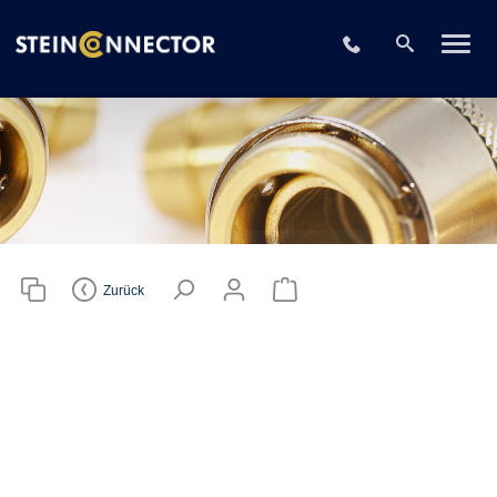
Bitte wählen Sie
Ihr CAD-
+49 2196 73406
Dateiformat
CAD-Datei herunterlade
Anmelden
oder
registrieren
Zurück