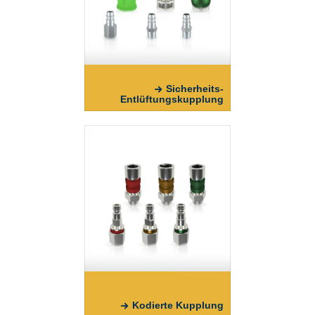
Sicherheits-
Entlüftungskupplung
Kodierte Kupplung