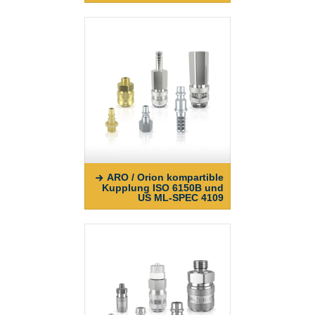
ARO / Orion kompartible
Kupplung ISO 6150B und
US ML-SPEC 4109