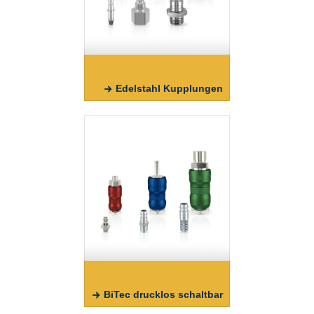
Edelstahl Kupplungen
BiTec drucklos schaltbar